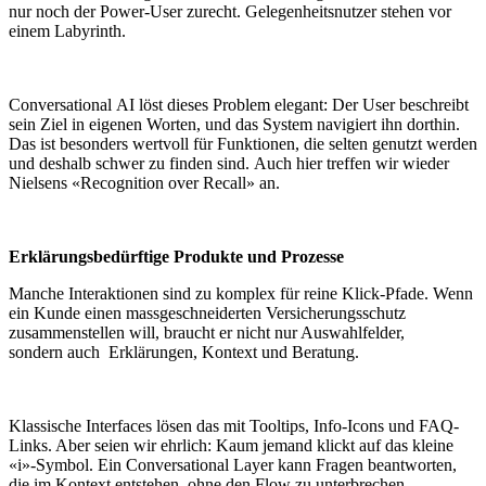
nur noch der Power-User zurecht. Gelegenheitsnutzer stehen vor
einem Labyrinth.
Conversational AI löst dieses Problem elegant: Der User beschreibt
sein Ziel in eigenen Worten, und das System navigiert ihn dorthin.
Das ist besonders wertvoll für Funktionen, die selten genutzt werden
und deshalb schwer zu finden sind. Auch hier treffen wir wieder
Nielsens «Recognition over Recall» an.
Erklärungsbedürftige Produkte und Prozesse
Manche Interaktionen sind zu komplex für reine Klick-Pfade. Wenn
ein Kunde einen massgeschneiderten Versicherungsschutz
zusammenstellen will, braucht er nicht nur Auswahlfelder,
sondern auch Erklärungen, Kontext und Beratung.
Klassische Interfaces lösen das mit Tooltips, Info-Icons und FAQ-
Links. Aber seien wir ehrlich: Kaum jemand klickt auf das kleine
«i»-Symbol. Ein Conversational Layer kann Fragen beantworten,
die im Kontext entstehen, ohne den Flow zu unterbrechen.