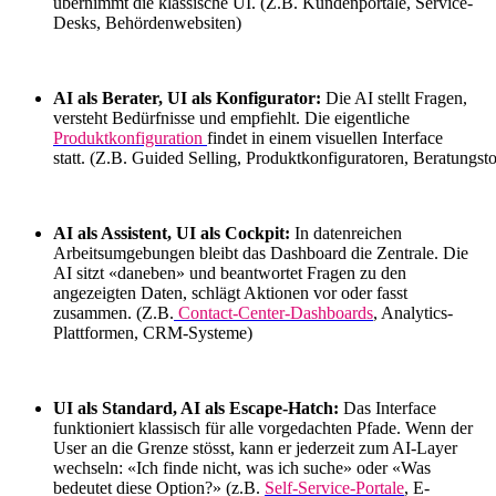
übernimmt die klassische UI. (Z.B. Kundenportale, Service-
Desks, Behördenwebsiten)
AI als Berater, UI als Konfigurator:
Die AI stellt Fragen,
versteht Bedürfnisse und empfiehlt. Die eigentliche
Produktkonfiguration
findet in einem visuellen Interface
statt. (Z.B. Guided Selling, Produktkonfiguratoren, Beratungst
AI als Assistent, UI als Cockpit:
In datenreichen
Arbeitsumgebungen bleibt das Dashboard die Zentrale. Die
AI sitzt «daneben» und beantwortet Fragen zu den
angezeigten Daten, schlägt Aktionen vor oder fasst
zusammen. (Z.B.
Contact-Center-Dashboards
, Analytics-
Plattformen, CRM-Systeme)
UI als Standard, AI als Escape-Hatch:
Das Interface
funktioniert klassisch für alle vorgedachten Pfade. Wenn der
User an die Grenze stösst, kann er jederzeit zum AI-Layer
wechseln: «Ich finde nicht, was ich suche» oder «Was
bedeutet diese Option?» (z.B.
Self-Service-Portale
, E-