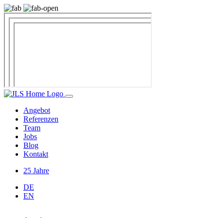
Angebot
Referenzen
Team
Jobs
Blog
Kontakt
25 Jahre
DE
EN