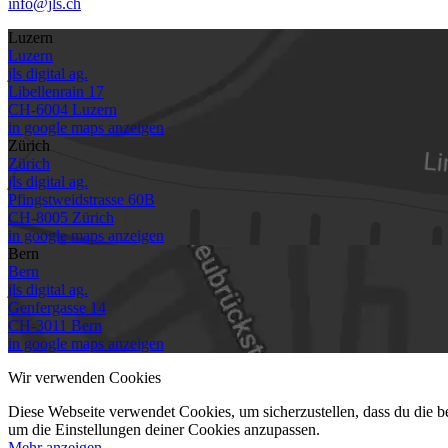
info@jls.ch
Luzern
Luzern
jls digital ag.
Libellenrain 17
CH-
6004 Luzern
in google maps anzeigen
Zürich
Zürich
jls digital ag.
Pfingstweidstrasse 60B
CH-
8005 Zürich
in google maps anzeigen
Bern
Bern
jls digital ag.
Genfergasse 14
CH-
3011 Bern
in google maps anzeigen
Wir verwenden Cookies
Diese Webseite verwendet Cookies, um sicherzustellen, dass du die be
um die Einstellungen deiner Cookies anzupassen.
Mehr anzeigen