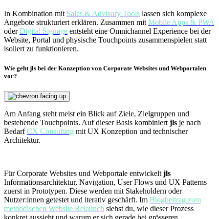
In Kombination mit
Sales & Advisory Tools
lassen sich komplexe
Angebote strukturiert erklären. Zusammen mit
Mobile Apps & PWA
oder
Digital Signage
entsteht eine Omnichannel Experience bei der
Website, Portal und physische Touchpoints zusammenspielen statt
isoliert zu funktionieren.
Wie geht jls bei der Konzeption von Corporate Websites und Webportalen
vor?
Am Anfang steht meist ein Blick auf Ziele, Zielgruppen und
bestehende Touchpoints. Auf dieser Basis kombiniert
jls
je nach
Bedarf
CX Consulting
mit UX Konzeption und technischer
Architektur.
Für Corporate Websites und Webportale entwickelt
jls
Informationsarchitektur, Navigation, User Flows und UX Patterns
zuerst in Prototypen. Diese werden mit Stakeholdern oder
Nutzer:innen getestet und iterativ geschärft. Im
Blogbeitrag zum
methodischen Website Relaunch
siehst du, wie dieser Prozess
konkret aussieht und warum er sich gerade bei grösseren