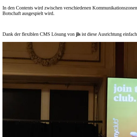
In den Contents wird zwischen verschiedenen Kommunikationszonen, we
Botschaft ausgespielt wird.
Dank der flexiblen CMS Lösung von
jls
ist diese Ausrichtung einfa