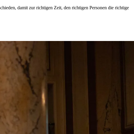
den, damit zur richtigen Zeit, den richtigen Personen die richtige