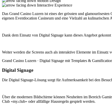
Motion Design
Interactive Experience
Das Grand Casino Luzern ist eines der grössten und glamourösesten 
eigenen Eventlocation Casineum und eine Vielzahl an kulinarischen 
Dank dem Einsatz von Digital Signage kann dieses Angebot gekonnt
Weiter werden die Screens auch als interaktive Elemente im Einsatz v
Grand Casino Luzern · Digital Signage mit Templates & Gamification 
Digital Signage
Die Digital Signage-Lösung sorgt für Aufmerksamkeit bei den Besuch
Über die modernen Bildschirme können Neuheiten im Bereich Gamin
Club «my.club» oder allfällige Hausregeln gespielt werden.