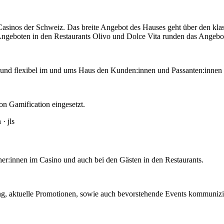
Casinos der Schweiz. Das breite Angebot des Hauses geht über den kla
Angeboten in den Restaurants Olivo und Dolce Vita runden das Angebo
 und flexibel im und ums Haus den Kunden:innen und Passanten:innen
on Gamification eingesetzt.
· jls
er:innen im Casino und auch bei den Gästen in den Restaurants.
g, aktuelle Promotionen, sowie auch bevorstehende Events kommuniz