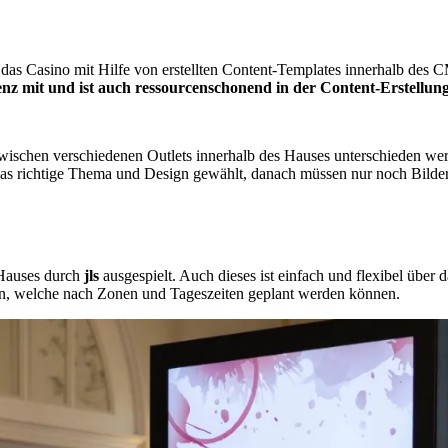
s das Casino mit Hilfe von erstellten Content-Templates innerhalb des 
ienz mit und ist auch ressourcenschonend in der Content-Erstellung
zwischen verschiedenen Outlets innerhalb des Hauses unterschieden werd
 richtige Thema und Design gewählt, danach müssen nur noch Bilder und
 Hauses durch
jls
ausgespielt. Auch dieses ist einfach und flexibel über 
en, welche nach Zonen und Tageszeiten geplant werden können.