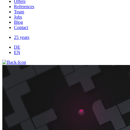
Offers
References
Team
Jobs
Blog
Contact
25 years
DE
EN