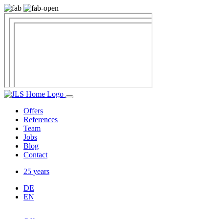
Offers
References
Team
Jobs
Blog
Contact
25 years
DE
EN