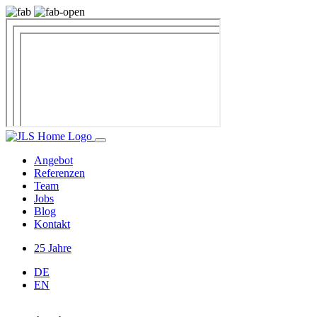
Angebot
Referenzen
Team
Jobs
Blog
Kontakt
25 Jahre
DE
EN