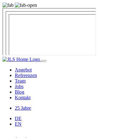
Angebot
Referenzen
Team
Jobs
Blog
Kontakt
25 Jahre
DE
EN