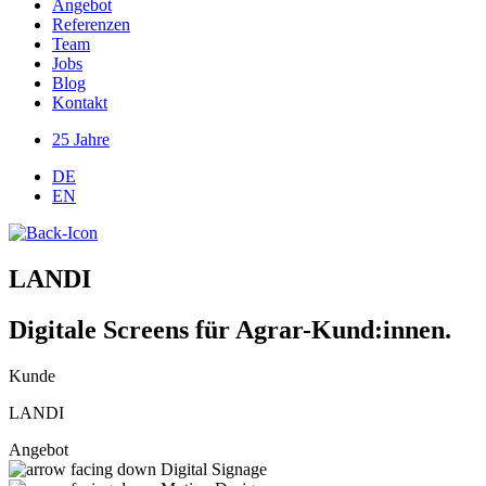
Angebot
Referenzen
Team
Jobs
Blog
Kontakt
25 Jahre
DE
EN
LANDI
Digitale Screens für Agrar-Kund:innen.
Kunde
LANDI
Angebot
Digital Signage