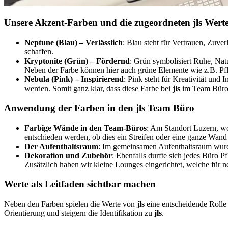
Unsere Akzent-Farben und die zugeordneten
jls
Werte
Neptune (Blau) – Verlässlich
: Blau steht für Vertrauen, Zuve
schaffen.
Kryptonite (Grün) – Fördernd
: Grün symbolisiert Ruhe, Nat
Neben der Farbe können hier auch grüne Elemente wie z.B. Pfl
Nebula (Pink) – Inspirierend
: Pink steht für Kreativität und
werden. Somit ganz klar, dass diese Farbe bei
jls
im Team Büro
Anwendung der Farben in den jls Team Büro
Farbige Wände in den Team-Büros
: Am Standort Luzern, w
entschieden werden, ob dies ein Streifen oder eine ganze Wand i
Der Aufenthaltsraum
: Im gemeinsamen Aufenthaltsraum wurde
Dekoration und Zubehör
: Ebenfalls durfte sich jedes Büro
Zusätzlich haben wir kleine Lounges eingerichtet, welche für n
Werte als Leitfaden sichtbar machen
Neben den Farben spielen die Werte von
jls
eine entscheidende Rolle
Orientierung und steigern die Identifikation zu
jls
.