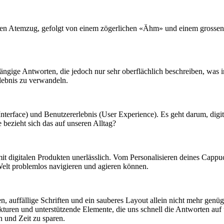
tiefen Atemzug, gefolgt von einem zögerlichen «Ähm» und einem grosse
ige Antworten, die jedoch nur sehr oberflächlich beschreiben, was in In
rlebnis zu verwandeln.
Interface) und Benutzererlebnis (User Experience). Es geht darum, digita
e bezieht sich das auf unseren Alltag?
tion mit digitalen Produkten unerlässlich. Vom Personalisieren deines C
 Welt problemlos navigieren und agieren können.
en, auffällige Schriften und ein sauberes Layout allein nicht mehr genü
trukturen und unterstützende Elemente, die uns schnell die Antworten au
n und Zeit zu sparen.