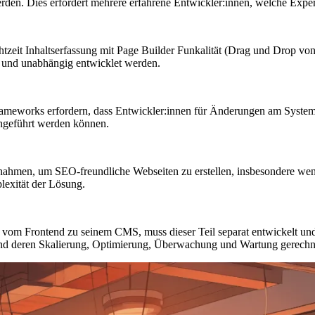
rden. Dies erfordert mehrere erfahrene Entwickler:innen, welche Expe
htzeit Inhaltserfassung mit Page Builder Funkalität (Drag und Dro
t und unabhängig entwicklet werden.
meworks erfordern, dass Entwickler:innen für Änderungen am Syste
hgeführt werden können.
nahmen, um SEO-freundliche Webseiten zu erstellen, insbesondere we
exität der Lösung.
om Frontend zu seinem CMS, muss dieser Teil separat entwickelt und b
 und deren Skalierung, Optimierung, Überwachung und Wartung gerech