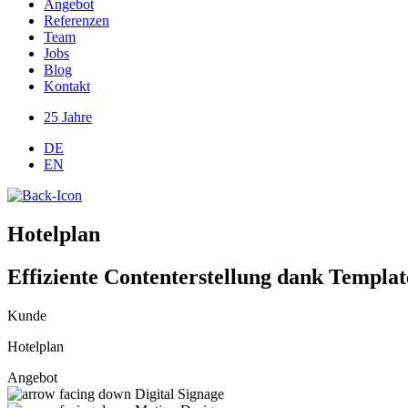
Angebot
Referenzen
Team
Jobs
Blog
Kontakt
25 Jahre
DE
EN
Hotelplan
Effiziente Contenterstellung dank Templat
Kunde
Hotelplan
Angebot
Digital Signage