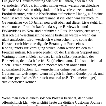
Die gleiche Herausforderung wie vor 10 Jahren, aber in einer
veränderten Welt: Ja, ich weiss mittlerweile, warum verschiedene
Schleuderdrehzahlen nötig sind, und ich werde einzelne moderne
Produktfeatures, wie die Notification auf meinem Handy, auf meine
Wishlist schreiben. Aber interessant ist viel eher, was für mich im
Gegensatz zu vor 10 Jahren neu weit oben auf dieser Liste steht: Ich
werde nur ein Produkt kaufen, dass gute Reviews hat und
Erklärvideos im Netz sind definitiv ein Plus. Ich weiss jetzt schon,
dass ich die Waschmaschine online bestellen werde – wenn das
nicht angeboten wird, werde ich weitersuchen- und sollte der
Hersteller mir hier eine digitale Beratung in Form eines
Konfigurators zur Verfügung stellen, dann werde ich den mit
Freuden nutzen. Ich werde prüfen, ob der Hersteller Support und
Wartung online anbietet, so dass ich mir selbst (ausserhalb der
Bürozeiten, denn da habe ich Zeit) helfen kann. Und sollte ich mal
einen Termin brauchen, dann möchte ich den online und
automatisiert buchen. Ich wünsche mir online verfügbare
Gebrauchsanweisungen, wenn möglich in einem Kundenportal, und
möchte spezifisches Verbrauchsmaterial (z.B. Trommelreiniger)
direkt bestellen können.
Wenn man sich in einem solchen Prozess befindet, dann wird
offensichtlich klar, wie wichtig heute die digitale Customer Journey