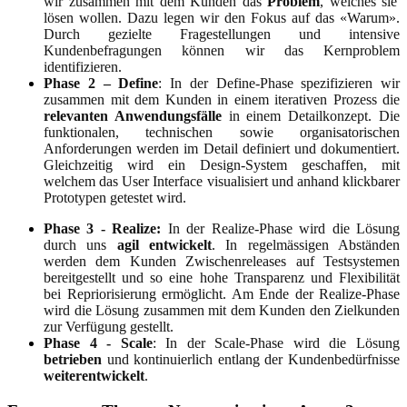
wir zusammen mit dem Kunden das
Problem
, welches sie
lösen wollen. Dazu legen wir den Fokus auf das «Warum».
Durch gezielte Fragestellungen und intensive
Kundenbefragungen können wir das Kernproblem
identifizieren.
Phase 2 – Define
: In der Define-Phase spezifizieren wir
zusammen mit dem Kunden in einem iterativen Prozess die
relevanten Anwendungsfälle
in einem Detailkonzept. Die
funktionalen, technischen sowie organisatorischen
Anforderungen werden im Detail definiert und dokumentiert.
Gleichzeitig wird ein Design-System geschaffen, mit
welchem das User Interface visualisiert und anhand klickbarer
Prototypen getestet wird.
Phase 3 - Realize:
In der Realize-Phase wird die Lösung
durch uns
agil entwickelt
. In regelmässigen Abständen
werden dem Kunden Zwischenreleases auf Testsystemen
bereitgestellt und so eine hohe Transparenz und Flexibilität
bei Repriorisierung ermöglicht. Am Ende der Realize-Phase
wird die Lösung zusammen mit dem Kunden den Zielkunden
zur Verfügung gestellt.
Phase 4 - Scale
: In der Scale-Phase wird die Lösung
betrieben
und kontinuierlich entlang der Kundenbedürfnisse
weiterentwickelt
.