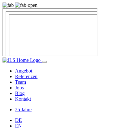
Angebot
Referenzen
Team
Jobs
Blog
Kontakt
25 Jahre
DE
EN